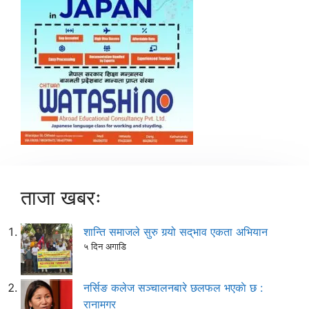
ताजा खबरः
शान्ति समाजले सुरु गर्‍यो सद्‌भाव एकता अभियान
५ दिन अगाडि
नर्सिङ कलेज सञ्चालनबारे छलफल भएकाे छ :
रानामगर