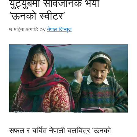
युट्युबमा सार्वजनिक भयो
‘ऊनको स्वीटर’
७ महिना अगाडि
by
नेपाल जिन्युज
सफल र चर्चित नेपाली चलचित्र ‘ऊनको