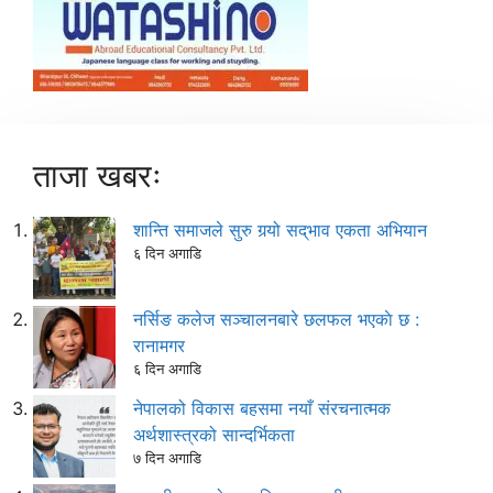
ताजा खबरः
शान्ति समाजले सुरु गर्‍यो सद्‌भाव एकता अभियान
६ दिन अगाडि
नर्सिङ कलेज सञ्चालनबारे छलफल भएकाे छ :
रानामगर
६ दिन अगाडि
नेपालको विकास बहसमा नयाँ संरचनात्मक
अर्थशास्त्रको सान्दर्भिकता
७ दिन अगाडि