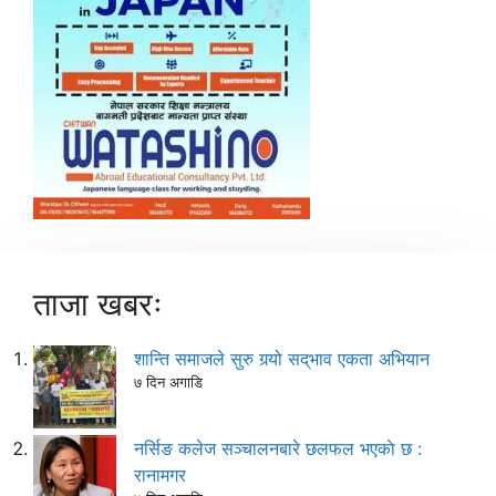
ताजा खबरः
शान्ति समाजले सुरु गर्‍यो सद्‌भाव एकता अभियान
७ दिन अगाडि
नर्सिङ कलेज सञ्चालनबारे छलफल भएकाे छ :
रानामगर