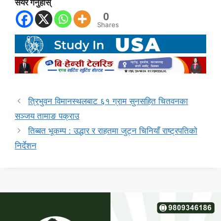
सेयर गर्नुहोस्
0
Shares
त्रिभुवन विमानस्थलबाट ६१ ग्राम सुनसहित चितवनका
सञ्जय तामाङ पक्राउ
तिब्बत भूकम्प : उद्धार र राहतमा जुट्न चिनियाँ राष्ट्रपतिको
निर्देशन