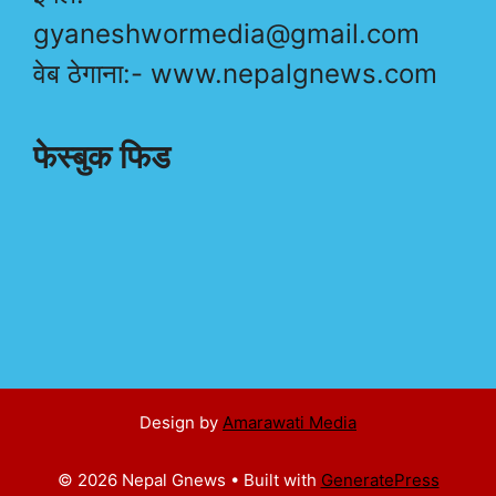
gyaneshwormedia@gmail.com
वेब ठेगाना:- www.nepalgnews.com
फेस्बुक फिड
Design by
Amarawati Media
© 2026 Nepal Gnews
• Built with
GeneratePress