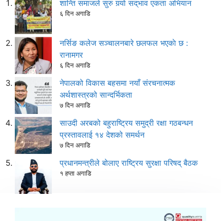
शान्ति समाजले सुरु गर्‍यो सद्‌भाव एकता अभियान
६ दिन अगाडि
नर्सिङ कलेज सञ्चालनबारे छलफल भएकाे छ :
रानामगर
६ दिन अगाडि
नेपालको विकास बहसमा नयाँ संरचनात्मक
अर्थशास्त्रको सान्दर्भिकता
७ दिन अगाडि
साउदी अरबको बहुराष्ट्रिय समुद्री रक्षा गठबन्धन
प्रस्तावलाई १४ देशको समर्थन
७ दिन अगाडि
प्रधानमन्त्रीले बोलाए राष्ट्रिय सुरक्षा परिषद् बैठक
१ हप्ता अगाडि