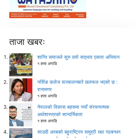
ताजा खबरः
शान्ति समाजले सुरु गर्‍यो सद्‌भाव एकता अभियान
१ हप्ता अगाडि
नर्सिङ कलेज सञ्चालनबारे छलफल भएकाे छ :
रानामगर
१ हप्ता अगाडि
नेपालको विकास बहसमा नयाँ संरचनात्मक
अर्थशास्त्रको सान्दर्भिकता
१ हप्ता अगाडि
साउदी अरबको बहुराष्ट्रिय समुद्री रक्षा गठबन्धन