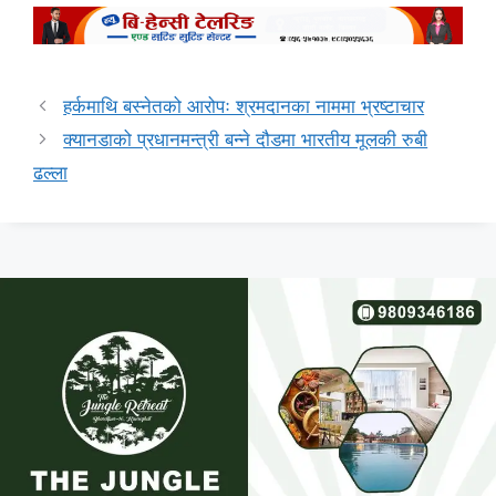
हर्कमाथि बस्नेतको आरोपः श्रमदानका नाममा भ्रष्टाचार
क्यानडाको प्रधानमन्त्री बन्ने दौडमा भारतीय मूलकी रुबी
ढल्ला