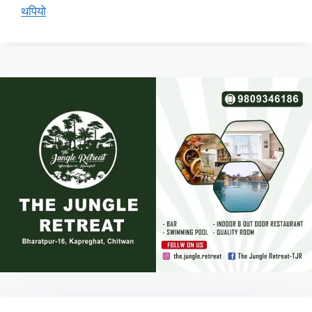
थपियो