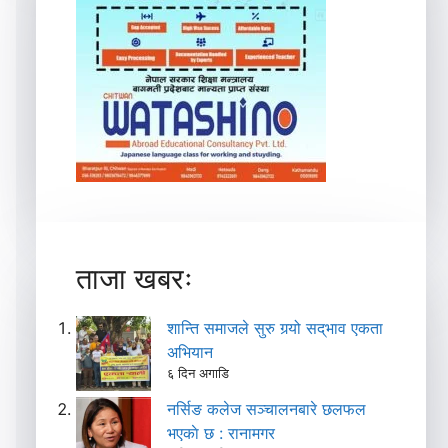
ताजा खबरः
शान्ति समाजले सुरु गर्‍यो सद्‌भाव एकता
अभियान
६ दिन अगाडि
नर्सिङ कलेज सञ्चालनबारे छलफल
भएकाे छ : रानामगर