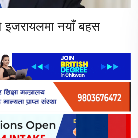
धले इजरायलमा नयाँ बहस