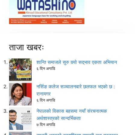
ताजा खबरः
शान्ति समाजले सुरु गर्‍यो सद्‌भाव एकता अभियान
६ दिन अगाडि
नर्सिङ कलेज सञ्चालनबारे छलफल भएकाे छ :
रानामगर
६ दिन अगाडि
नेपालको विकास बहसमा नयाँ संरचनात्मक
अर्थशास्त्रको सान्दर्भिकता
७ दिन अगाडि