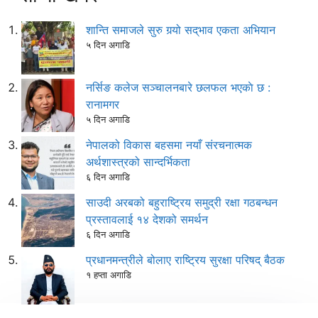
शान्ति समाजले सुरु गर्‍यो सद्‌भाव एकता अभियान
५ दिन अगाडि
नर्सिङ कलेज सञ्चालनबारे छलफल भएकाे छ :
रानामगर
५ दिन अगाडि
नेपालको विकास बहसमा नयाँ संरचनात्मक
अर्थशास्त्रको सान्दर्भिकता
६ दिन अगाडि
साउदी अरबको बहुराष्ट्रिय समुद्री रक्षा गठबन्धन
प्रस्तावलाई १४ देशको समर्थन
६ दिन अगाडि
प्रधानमन्त्रीले बोलाए राष्ट्रिय सुरक्षा परिषद् बैठक
१ हप्ता अगाडि