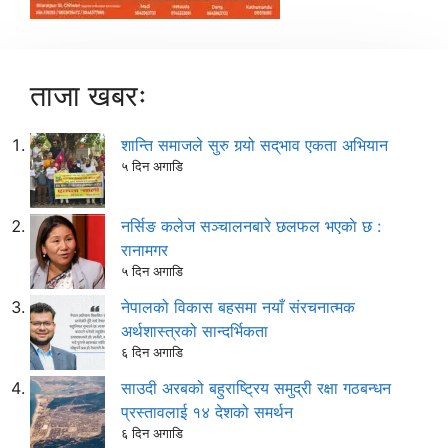
ताजा खबरः
शान्ति समाजले सुरु गर्‍यो सद्‌भाव एकता अभियान
५ दिन अगाडि
नर्सिङ कलेज सञ्चालनबारे छलफल भएकाे छ :
रानामगर
५ दिन अगाडि
नेपालको विकास बहसमा नयाँ संरचनात्मक
अर्थशास्त्रको सान्दर्भिकता
६ दिन अगाडि
साउदी अरबको बहुराष्ट्रिय समुद्री रक्षा गठबन्धन
प्रस्तावलाई १४ देशको समर्थन
६ दिन अगाडि