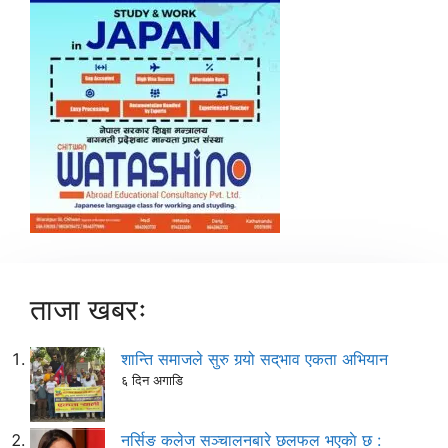
ताजा खबरः
शान्ति समाजले सुरु गर्‍यो सद्‌भाव एकता अभियान
६ दिन अगाडि
नर्सिङ कलेज सञ्चालनबारे छलफल भएकाे छ :