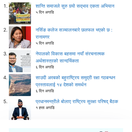
शान्ति समाजले सुरु गर्‍यो सद्‌भाव एकता अभियान
५ दिन अगाडि
नर्सिङ कलेज सञ्चालनबारे छलफल भएकाे छ :
रानामगर
५ दिन अगाडि
नेपालको विकास बहसमा नयाँ संरचनात्मक
अर्थशास्त्रको सान्दर्भिकता
६ दिन अगाडि
साउदी अरबको बहुराष्ट्रिय समुद्री रक्षा गठबन्धन
प्रस्तावलाई १४ देशको समर्थन
६ दिन अगाडि
प्रधानमन्त्रीले बोलाए राष्ट्रिय सुरक्षा परिषद् बैठक
१ हप्ता अगाडि