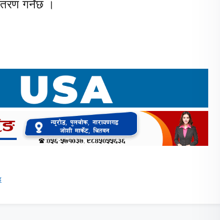
ितरण गर्नेछ ।
ड