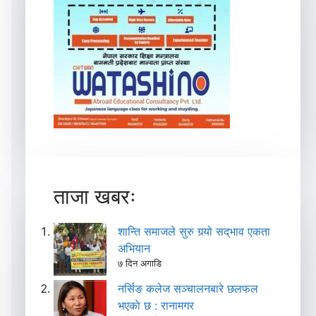
ताजा खबरः
शान्ति समाजले सुरु गर्‍यो सद्‌भाव एकता
अभियान
७ दिन अगाडि
नर्सिङ कलेज सञ्चालनबारे छलफल
भएकाे छ : रानामगर