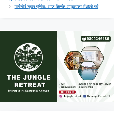
मार्गशीर्ष शुक्ल पूर्णिमाः आज किराँत समुदायका उँधौली पर्व