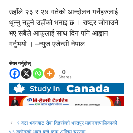
उहाँले २३ र २४ गतेको आन्दोलन गर्नेहरुलाई
थुन्नु नहुने उहाँको भनाइ छ । राष्ट्र जोगाउने
भए सबैले आफूलाई साथ दिन पनि आह्वान
गर्नुभयो । –न्युज एजेन्सी नेपाल
सेयर गर्नुहोस्
0
Shares
९ वटा भवनबाट सेवा दिइरहेको भरतपुर महानगरपालिकाको
५३ करोडको भवन बन्दै,काम अन्तिम चरणमा