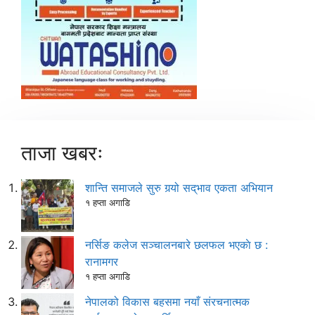
ताजा खबरः
शान्ति समाजले सुरु गर्‍यो सद्‌भाव एकता अभियान
१ हप्ता अगाडि
नर्सिङ कलेज सञ्चालनबारे छलफल भएकाे छ :
रानामगर
१ हप्ता अगाडि
नेपालको विकास बहसमा नयाँ संरचनात्मक