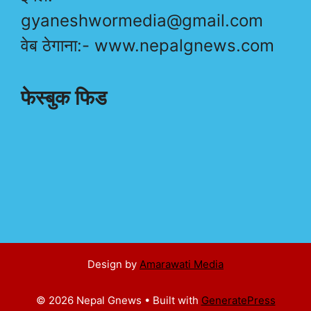
gyaneshwormedia@gmail.com
वेब ठेगाना:- www.nepalgnews.com
फेस्बुक फिड
Design by
Amarawati Media
© 2026 Nepal Gnews
• Built with
GeneratePress