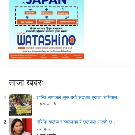
ताजा खबरः
शान्ति समाजले सुरु गर्‍यो सद्‌भाव एकता अभियान
१ हप्ता अगाडि
नर्सिङ कलेज सञ्चालनबारे छलफल भएकाे छ :
रानामगर