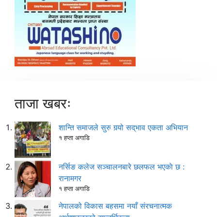
ताजा खबरः
शान्ति समाजले सुरु गर्‍यो सद्‌भाव एकता अभियान
१ हप्ता अगाडि
नर्सिङ कलेज सञ्चालनबारे छलफल भएकाे छ :
रानामगर
१ हप्ता अगाडि
नेपालको विकास बहसमा नयाँ संरचनात्मक