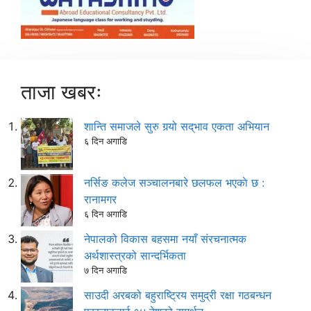
ताजा खबरः
शान्ति समाजले सुरु गर्‍यो सद्‌भाव एकता अभियान
६ दिन अगाडि
नर्सिङ कलेज सञ्चालनबारे छलफल भएकाे छ :
रानामगर
६ दिन अगाडि
नेपालको विकास बहसमा नयाँ संरचनात्मक
अर्थशास्त्रको सान्दर्भिकता
७ दिन अगाडि
साउदी अरबको बहुराष्ट्रिय समुद्री रक्षा गठबन्धन