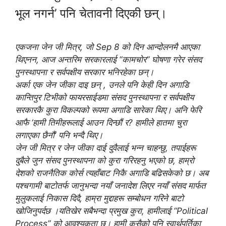
भूल नगर्न’ पनि चेतावनी दिएकी छन्।
एकजना जेन जी मित्र, जो Sep 8 को दिन आन्दोलनमै आएका
थिएनन, आज अन्तरिम सरकारलाई “कामचोर” घोषणा गरेर संसद
पुनस्थापना र सर्वपक्षीय सरकार भनिरहेका छन्।
अर्का एक जेन जीका दाइ छन् , उनले पनि केही दिन अगाडि
कान्तिपुर टिभीको फायरसाईडमा संसद पुनस्थापना र सर्वपक्षीय
सरकारकै कुरा विकल्पको रूपमा अगाडि सारेका थिए। अनि फेरि
आफै ‘हामी तिमीहरूलाई आउन दिन्छौं र? हामीले हातमा चुरा
लगाएका छैनौं’ पनि भन्दै थिए।
जेन जी मित्र र जेन जीका दाई दुवैलाई भन्न चाहन्छु, तपाईहरू
दुबैले जुन संसद पुनस्थापना को कुरा गरिरहनु भएको छ, हाम्रो
देशको राजनैतिक कोर्स त्यहाँबाट निकै अगाडि बढिसकेको छ। अब
पश्चगामी बाटोतर्फ जानुभन्दा नयाँ जनादेश लिएर नयाँ संसद मार्फत
मुलुकलाई निकास दिदै, हाम्रा मुद्दाहरू सम्बोधन गरिने बाटो
खोजिनुपर्दछ ।यतिखेर सबैभन्दा प्रमुख कुरा, हामीलाई “Political
Process” को आवश्यकता छ। हामी कसैको पनि स्वार्थपूर्तिका