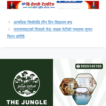
अत्यधिक चिसोपछि तीन दिन विद्यालय बन्द
नारायणघाटको दियालो रोड: सडक पेटीको गमलामा सुन्दर
चित्र कोरिदै