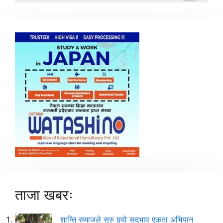
ताजा खबरः
शान्ति समाजले सुरु गर्‍यो सद्‌भाव एकता अभियान