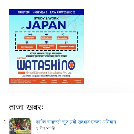
ताजा खबरः
शान्ति समाजले सुरु गर्‍यो सद्‌भाव एकता अभियान
६ दिन अगाडि