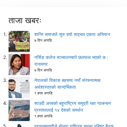
ताजा खबरः
शान्ति समाजले सुरु गर्‍यो सद्‌भाव एकता अभियान
७ दिन अगाडि
नर्सिङ कलेज सञ्चालनबारे छलफल भएकाे छ :
रानामगर
७ दिन अगाडि
नेपालको विकास बहसमा नयाँ संरचनात्मक
अर्थशास्त्रको सान्दर्भिकता
१ हप्ता अगाडि
साउदी अरबको बहुराष्ट्रिय समुद्री रक्षा गठबन्धन
प्रस्तावलाई १४ देशको समर्थन
१ हप्ता अगाडि
प्रधानमन्त्रीले बोलाए राष्ट्रिय सुरक्षा परिषद् बैठक