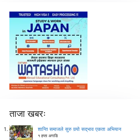
ताजा खबरः
शान्ति समाजले सुरु गर्‍यो सद्‌भाव एकता अभियान
१ हप्ता अगाडि