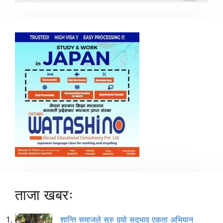
ताजा खबरः
शान्ति समाजले सुरु गर्‍यो सद्‌भाव एकता अभियान