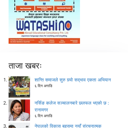
ताजा खबरः
शान्ति समाजले सुरु गर्‍यो सद्‌भाव एकता अभियान
६ दिन अगाडि
नर्सिङ कलेज सञ्चालनबारे छलफल भएकाे छ :
रानामगर
६ दिन अगाडि
नेपालको विकास बहसमा नयाँ संरचनात्मक