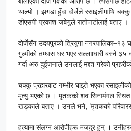
बोलाएको दोर्जे पक्षको आरोप छ । त्यसपछि हो
थाल्यो । झगडा हुँदा दोर्जेले रसाइलीमाथि चक्क
डीएसपी प्रकाश जबेगुले रातोपाटीलाई बताए ।
दोर्जेसँग उदयपुरको त्रियुगा नगरपालिका–१३ घर
गुल्मीको तम्घास घर भएर सल्लााघारी बस्ने ३५ वर्
गर्दा अरु दुईजनाले उनलाई मद्दत गरेको प्रहरीक
चक्कु प्रहारबाट गम्भीर घाइते भएका रसाइली
मृत्यु भएको छ । मृतकको शव सिनामंगल स्थित 
खड्काले बताए । उनले भने, ‘मृतकको परिवारसँग 
हत्यामा संलग्न आरोपीहरू मजदुर हुन् । उनीहरुल