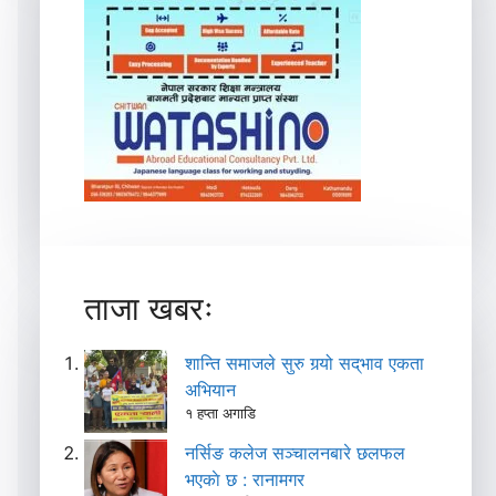
ताजा खबरः
शान्ति समाजले सुरु गर्‍यो सद्‌भाव एकता
अभियान
१ हप्ता अगाडि
नर्सिङ कलेज सञ्चालनबारे छलफल
भएकाे छ : रानामगर