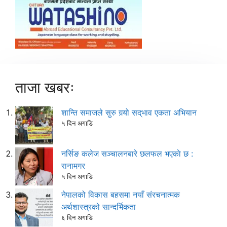
ताजा खबरः
शान्ति समाजले सुरु गर्‍यो सद्‌भाव एकता अभियान
५ दिन अगाडि
नर्सिङ कलेज सञ्चालनबारे छलफल भएकाे छ :
रानामगर
५ दिन अगाडि
नेपालको विकास बहसमा नयाँ संरचनात्मक
अर्थशास्त्रको सान्दर्भिकता
६ दिन अगाडि