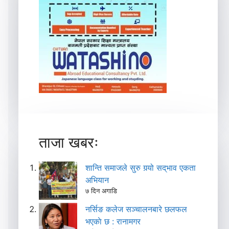
ताजा खबरः
शान्ति समाजले सुरु गर्‍यो सद्‌भाव एकता
अभियान
७ दिन अगाडि
नर्सिङ कलेज सञ्चालनबारे छलफल
भएकाे छ : रानामगर