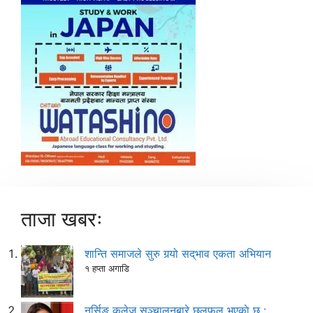
ताजा खबरः
शान्ति समाजले सुरु गर्‍यो सद्‌भाव एकता अभियान
१ हप्ता अगाडि
नर्सिङ कलेज सञ्चालनबारे छलफल भएकाे छ :