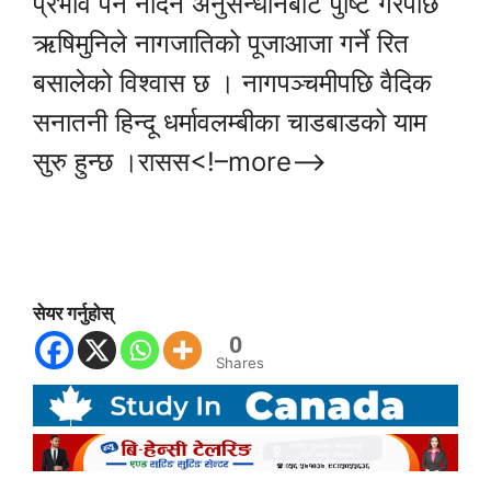
प्रभाव पर्न नदिने अनुसन्धानबाट पुष्टि गरेपछि
ऋषिमुनिले नागजातिको पूजाआजा गर्ने रित
बसालेको विश्वास छ । नागपञ्चमीपछि वैदिक
सनातनी हिन्दू धर्मावलम्बीका चाडबाडको याम
सुरु हुन्छ ।रासस<!–more–>
सेयर गर्नुहोस्
0
Shares