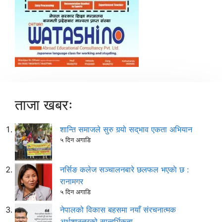
ताजा खबरः
शान्ति समाजले सुरु गर्‍यो सद्‌भाव एकता अभियान
५ दिन अगाडि
नर्सिङ कलेज सञ्चालनबारे छलफल भएकाे छ :
रानामगर
५ दिन अगाडि
नेपालको विकास बहसमा नयाँ संरचनात्मक
अर्थशास्त्रको सान्दर्भिकता