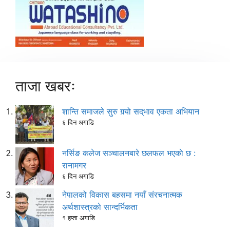
ताजा खबरः
शान्ति समाजले सुरु गर्‍यो सद्‌भाव एकता अभियान
६ दिन अगाडि
नर्सिङ कलेज सञ्चालनबारे छलफल भएकाे छ :
रानामगर
६ दिन अगाडि
नेपालको विकास बहसमा नयाँ संरचनात्मक
अर्थशास्त्रको सान्दर्भिकता
१ हप्ता अगाडि