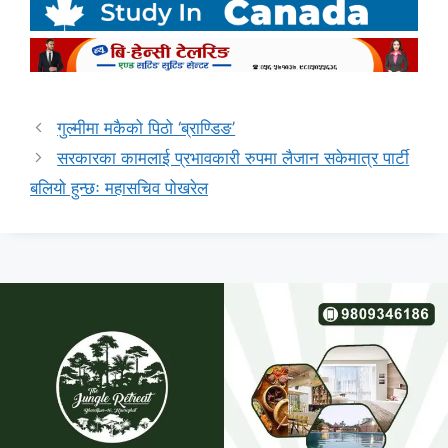
गुल्मीमा मकैको पिठो ‘ब्राण्डिङ’
सरकारका कामलाई प्रभावकारी रुपमा लैजान सकेमात्र पार्टी
बलियो हुन्छः महासचिव पोखरेल