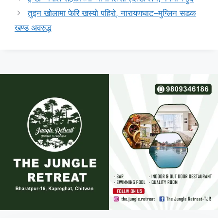
तुइन खोलामा फेरि खस्यो पहिरो, नारायणघाट–मुग्लिन सडक
खण्ड अवरुद्ध