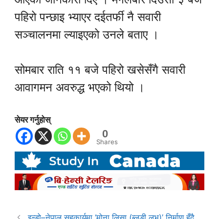
पहिरो पन्छाइ भ्याएर दईतर्फी नै सवारी
सञ्चालनमा ल्याइएको उनले बताए ।
सोमबार राति ११ बजे पहिरो खसेसँगै सवारी
आवागमन अवरुद्ध भएको थियो ।
सेयर गर्नुहोस्
0
Shares
इन्डो–नेपाल सहकार्यमा ‘मोना लिसा (ब्लडी लभ)’ निर्माण हुँदै