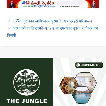
दसैँमा सुरक्षाका लागि जनकपुरमा १३४५ प्रहरी परिचालन
प्रधानसेनापति ट्रफी–२०८२ मा उपत्यका पृतना र गोरख गण
विजयी