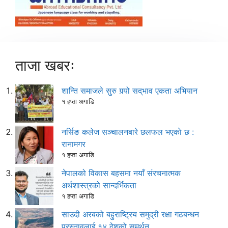
ताजा खबरः
शान्ति समाजले सुरु गर्‍यो सद्‌भाव एकता अभियान
१ हप्ता अगाडि
नर्सिङ कलेज सञ्चालनबारे छलफल भएकाे छ :
रानामगर
१ हप्ता अगाडि
नेपालको विकास बहसमा नयाँ संरचनात्मक
अर्थशास्त्रको सान्दर्भिकता
१ हप्ता अगाडि
साउदी अरबको बहुराष्ट्रिय समुद्री रक्षा गठबन्धन
प्रस्तावलाई १४ देशको समर्थन