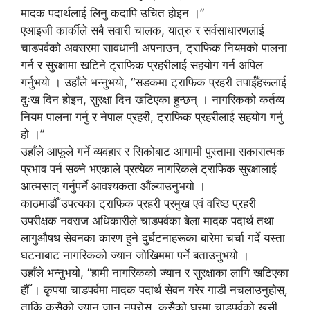
मादक पदार्थलाई लिनु कदापि उचित होइन ।”
एआइजी कार्कीले सबै सवारी चालक, यात्रु र सर्वसाधारणलाई
चाडपर्वको अवसरमा सावधानी अपनाउन, ट्राफिक नियमको पालना
गर्न र सुरक्षामा खटिने ट्राफिक प्रहरीलाई सहयोग गर्न अपिल
गर्नुभयो । उहाँले भन्नुभयो, “सडकमा ट्राफिक प्रहरी तपाईँहरूलाई
दुःख दिन होइन, सुरक्षा दिन खटिएका हुन्छन् । नागरिकको कर्तव्य
नियम पालना गर्नु र नेपाल प्रहरी, ट्राफिक प्रहरीलाई सहयोग गर्नु
हो ।”
उहाँले आफूले गर्ने व्यवहार र सिकोबाट आगामी पुस्तामा सकारात्मक
प्रभाव पर्न सक्ने भएकाले प्रत्येक नागरिकले ट्राफिक सुरक्षालाई
आत्मसात् गर्नुपर्ने आवश्यकता औंल्याउनुभयो ।
काठमाडौँ उपत्यका ट्राफिक प्रहरी प्रमुख एवं वरिष्ठ प्रहरी
उपरीक्षक नवराज अधिकारीले चाडपर्वका बेला मादक पदार्थ तथा
लागुऔषध सेवनका कारण हुने दुर्घटनाहरूका बारेमा चर्चा गर्दे यस्ता
घटनाबाट नागरिकको ज्यान जोखिममा पर्ने बताउनुभयो ।
उहाँले भन्नुभयो, “हामी नागरिकको ज्यान र सुरक्षाका लागि खटिएका
हौँ । कृपया चाडपर्वमा मादक पदार्थ सेवन गरेर गाडी नचलाउनुहोस्,
ताकि कसैको ज्यान जान नपरोस्, कसैको घरमा चाडपर्वको खुसी