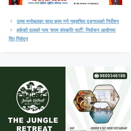
उच्च मनोबलका साथ काम गर्न गृहसचिव दङ्गालको निर्देशन
हर्कको दलको नाम ‘श्रम संस्कृति पार्टी’, निर्वाचन आयोगमा
दिए निवेदन