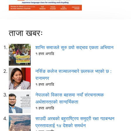
ताजा खबरः
शान्ति समाजले सुरु गर्‍यो सद्‌भाव एकता अभियान
१ हप्ता अगाडि
नर्सिङ कलेज सञ्चालनबारे छलफल भएकाे छ :
रानामगर
१ हप्ता अगाडि
नेपालको विकास बहसमा नयाँ संरचनात्मक
अर्थशास्त्रको सान्दर्भिकता
१ हप्ता अगाडि
साउदी अरबको बहुराष्ट्रिय समुद्री रक्षा गठबन्धन
प्रस्तावलाई १४ देशको समर्थन