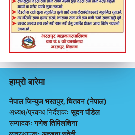
हाम्रो बारेमा
नेपाल जिन्युज भरतपुर, चितवन (नेपाल)
अध्यक्ष/प्रबन्ध निर्देशकः
सुदन पौडेल
सम्पादकः
गणेश तिमिलशिना
व्यवस्थापकः
अन्जना सुवेदी