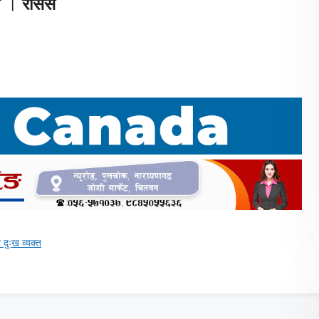
हो ।
रासस
 दुःख व्यक्त