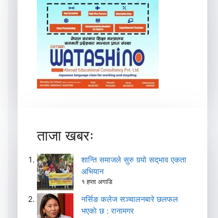
ताजा खबरः
शान्ति समाजले सुरु गर्‍यो सद्‌भाव एकता
अभियान
१ हप्ता अगाडि
नर्सिङ कलेज सञ्चालनबारे छलफल
भएकाे छ : रानामगर