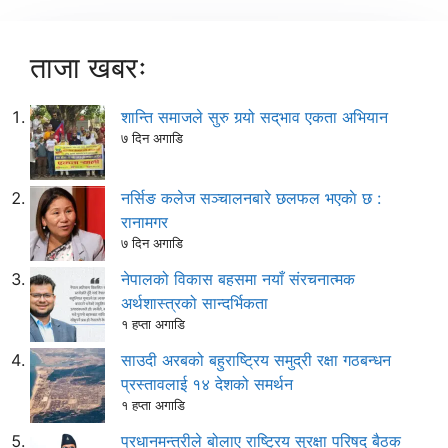
ताजा खबरः
शान्ति समाजले सुरु गर्‍यो सद्‌भाव एकता अभियान
७ दिन अगाडि
नर्सिङ कलेज सञ्चालनबारे छलफल भएकाे छ :
रानामगर
७ दिन अगाडि
नेपालको विकास बहसमा नयाँ संरचनात्मक
अर्थशास्त्रको सान्दर्भिकता
१ हप्ता अगाडि
साउदी अरबको बहुराष्ट्रिय समुद्री रक्षा गठबन्धन
प्रस्तावलाई १४ देशको समर्थन
१ हप्ता अगाडि
प्रधानमन्त्रीले बोलाए राष्ट्रिय सुरक्षा परिषद् बैठक