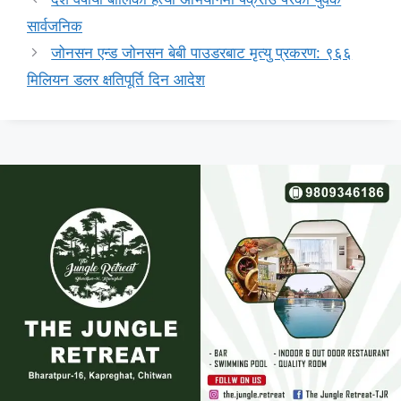
सार्वजनिक
जोनसन एन्ड जोनसन बेबी पाउडरबाट मृत्यु प्रकरण: ९६६
मिलियन डलर क्षतिपूर्ति दिन आदेश