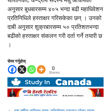
थापानिकट केन्द्रीय सदस्य मधु आचार्यका
अनुसार बुधबारसम्म ४०५ भन्दा बढी महाधिवेशन
प्रतिनिधिले हस्ताक्षर गरिसकेका छन् । उनको
दाबी अनुसार शुक्रबारसम्म ५० प्रतिशतभन्दा
बढीको हस्ताक्षर संकलन गरी दर्ता गर्ने तयारी छ
।
सेयर गर्नुहोस्
0
Shares
दश वर्षीया बालिका हत्या अभियोगमा पक्राउ परेका युवक