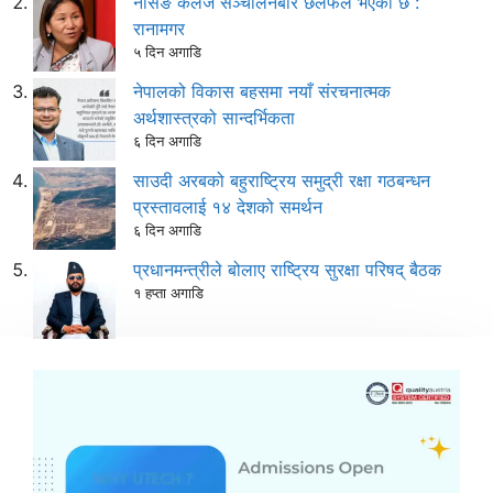
नर्सिङ कलेज सञ्चालनबारे छलफल भएकाे छ :
रानामगर
५ दिन अगाडि
नेपालको विकास बहसमा नयाँ संरचनात्मक
अर्थशास्त्रको सान्दर्भिकता
६ दिन अगाडि
साउदी अरबको बहुराष्ट्रिय समुद्री रक्षा गठबन्धन
प्रस्तावलाई १४ देशको समर्थन
६ दिन अगाडि
प्रधानमन्त्रीले बोलाए राष्ट्रिय सुरक्षा परिषद् बैठक
१ हप्ता अगाडि