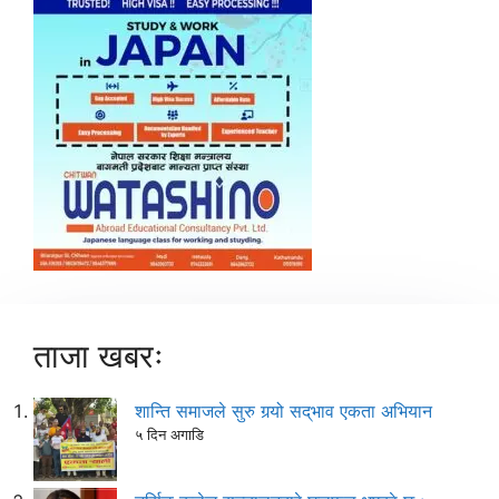
ताजा खबरः
शान्ति समाजले सुरु गर्‍यो सद्‌भाव एकता अभियान
५ दिन अगाडि