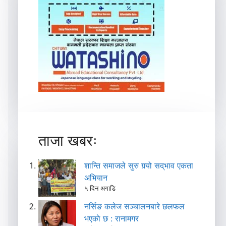
ताजा खबरः
शान्ति समाजले सुरु गर्‍यो सद्‌भाव एकता
अभियान
५ दिन अगाडि
नर्सिङ कलेज सञ्चालनबारे छलफल
भएकाे छ : रानामगर