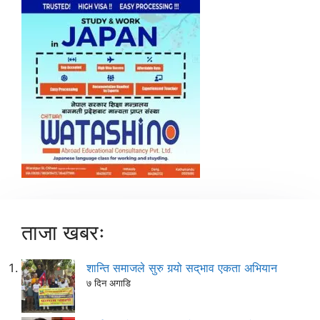
ताजा खबरः
शान्ति समाजले सुरु गर्‍यो सद्‌भाव एकता अभियान
७ दिन अगाडि