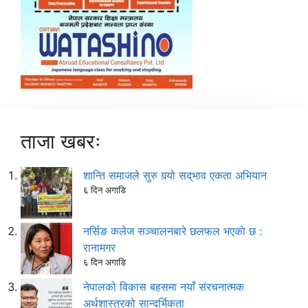
ताजा खबरः
शान्ति समाजले सुरु गर्‍यो सद्‌भाव एकता अभियान
६ दिन अगाडि
नर्सिङ कलेज सञ्चालनबारे छलफल भएकाे छ :
रानामगर
६ दिन अगाडि
नेपालको विकास बहसमा नयाँ संरचनात्मक
अर्थशास्त्रको सान्दर्भिकता