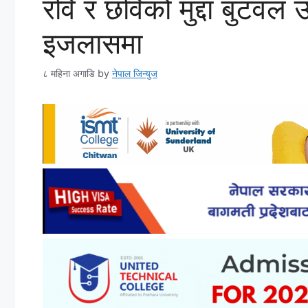
रवि र छविको मुद्दा बुटव
इजलासमा
८ महिना अगाडि
by
नेपाल जिन्युज