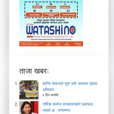
ताजा खबरः
शान्ति समाजले सुरु गर्‍यो सद्‌भाव एकता
अभियान
६ दिन अगाडि
नर्सिङ कलेज सञ्चालनबारे छलफल
भएकाे छ : रानामगर