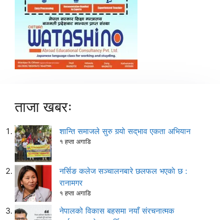
ताजा खबरः
शान्ति समाजले सुरु गर्‍यो सद्‌भाव एकता अभियान
१ हप्ता अगाडि
नर्सिङ कलेज सञ्चालनबारे छलफल भएकाे छ :
रानामगर
१ हप्ता अगाडि
नेपालको विकास बहसमा नयाँ संरचनात्मक