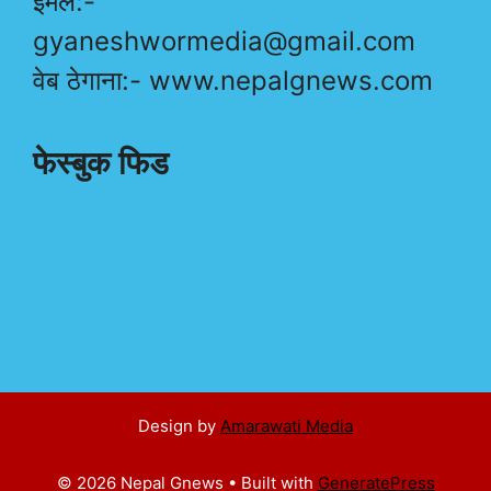
ईमेल:-
gyaneshwormedia@gmail.com
वेब ठेगाना:- www.nepalgnews.com
फेस्बुक फिड
Design by
Amarawati Media
© 2026 Nepal Gnews
• Built with
GeneratePress