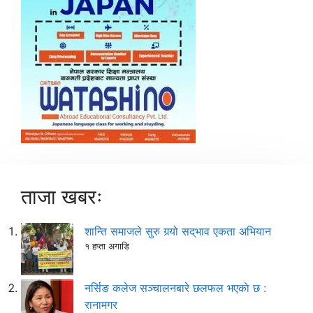
ताजा खबरः
शान्ति समाजले सुरु गर्‍यो सद्‌भाव एकता अभियान
१ हप्ता अगाडि
नर्सिङ कलेज सञ्चालनबारे छलफल भएकाे छ :
रानामगर