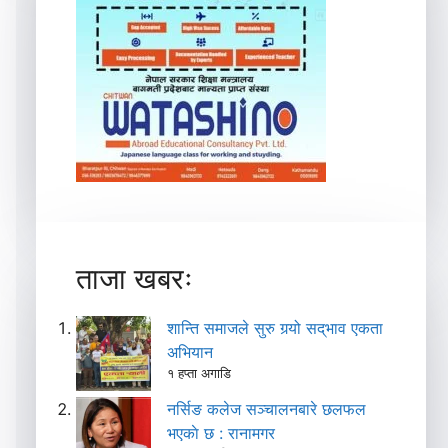
ताजा खबरः
शान्ति समाजले सुरु गर्‍यो सद्‌भाव एकता
अभियान
१ हप्ता अगाडि
नर्सिङ कलेज सञ्चालनबारे छलफल
भएकाे छ : रानामगर