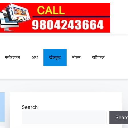
मनोरञ्जन
अर्थ
खेलकुद
मौसम
राशिफल
Search
Sear