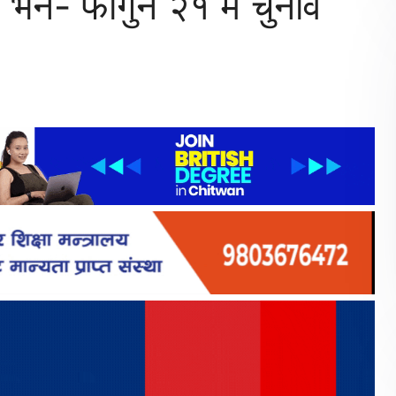
ई भने- फागुन २१ मै चुनाव