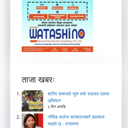
ताजा खबरः
शान्ति समाजले सुरु गर्‍यो सद्‌भाव एकता
अभियान
६ दिन अगाडि
नर्सिङ कलेज सञ्चालनबारे छलफल
भएकाे छ : रानामगर