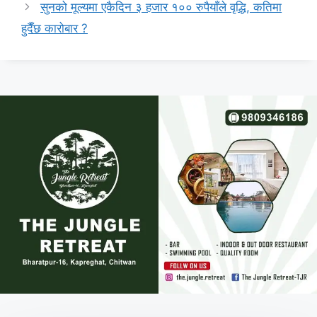
सुनको मूल्यमा एकैदिन ३ हजार १०० रुपैयाँले वृद्धि, कतिमा
हुदैँछ कारोबार ?