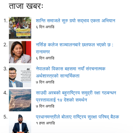
ताजा खबरः
शान्ति समाजले सुरु गर्‍यो सद्‌भाव एकता अभियान
६ दिन अगाडि
नर्सिङ कलेज सञ्चालनबारे छलफल भएकाे छ :
रानामगर
६ दिन अगाडि
नेपालको विकास बहसमा नयाँ संरचनात्मक
अर्थशास्त्रको सान्दर्भिकता
७ दिन अगाडि
साउदी अरबको बहुराष्ट्रिय समुद्री रक्षा गठबन्धन
प्रस्तावलाई १४ देशको समर्थन
७ दिन अगाडि
प्रधानमन्त्रीले बोलाए राष्ट्रिय सुरक्षा परिषद् बैठक
१ हप्ता अगाडि