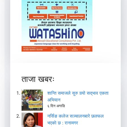
ताजा खबरः
शान्ति समाजले सुरु गर्‍यो सद्‌भाव एकता
अभियान
६ दिन अगाडि
नर्सिङ कलेज सञ्चालनबारे छलफल
भएकाे छ : रानामगर