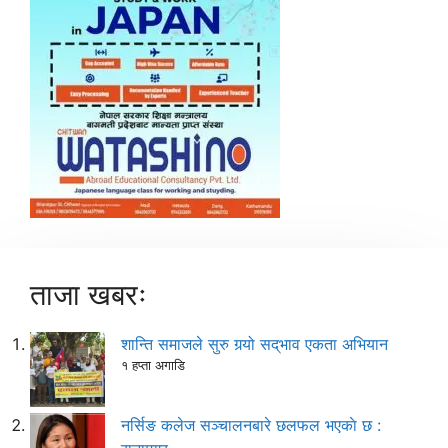
ताजा खबरः
शान्ति समाजले सुरु गर्‍यो सद्‌भाव एकता अभियान
१ हप्ता अगाडि
नर्सिङ कलेज सञ्चालनबारे छलफल भएकाे छ :