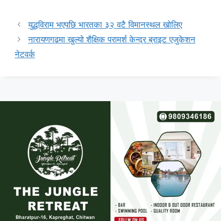
युद्धविराम भएपछि भारतका ३२ वटै विमानस्थल खोलिए
नारायणगढमा खुल्यो शैक्षिक परामर्श केन्द्र ब्राइट एजुकेशन
नेटवर्क