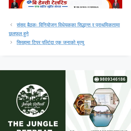
संसद् बैठकः विनियोजन विधेयकका सिद्धान्त र प्राथमिकतामा
छलफल हुने
सिरहामा टिपर पल्टिंदा एक जनाको मृत्यु