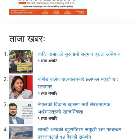
ताजा खबरः
शान्ति समाजले सुरु गर्‍यो सद्‌भाव एकता अभियान
१ हप्ता अगाडि
नर्सिङ कलेज सञ्चालनबारे छलफल भएकाे छ :
रानामगर
१ हप्ता अगाडि
नेपालको विकास बहसमा नयाँ संरचनात्मक
अर्थशास्त्रको सान्दर्भिकता
१ हप्ता अगाडि
साउदी अरबको बहुराष्ट्रिय समुद्री रक्षा गठबन्धन
प्रस्तावलाई १४ देशको समर्थन